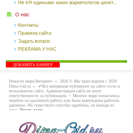
Не KPI едиными: каких маркетологов ценят - «Заработок»
О нас
Контакты
Правила сайта
Задать вопрос
РЕКЛАМА У НАС
ДОБАВИТЬ БАННЕР
Новости мира Интернет
→
2026
© Мы транслируем с 2020
Dima-Gid.ru.→ ✔Все материалы публикуют на сайте гости и
пользователи сайта. Администрация сайта не несет
ответственности за публикации. • Многие люди попытались
перейти на удаленную работу или были вынуждены работать
удаленно. Но существует способы заработка, не выходя из
дома.
Читать далее...
- Как заработать денег, не выходя из дома, мы вам поможем с
этим разобраться. Ведь в сети интернет видов заработка очень
много. Все зависит только от вас, чем вы хотите заняться и, что
вам придётся по душе. Наш сайт собирает для вас всю