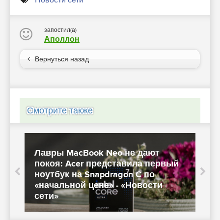
запостил(а)
Аполлон
Вернуться назад
Смотрите также
Лавры MacBook Neo не дают
покоя: Acer представила первый
I
ноутбук на Snapdragon C по
п
«начальной цене» - «Новости
сети»
и