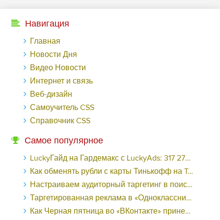
Навигация
Главная
Новости Дня
Видео Новости
Интернет и связь
Веб-дизайн
Самоучитель CSS
Справочник CSS
Самое популярное
LuckyГайд на Гардемакс с LuckyAds: 317 279 рублей за 10 дней - «Надо знать»
Как обменять рубли с карты Тинькофф на Tether ERC20 (USDT)?
Настраиваем аудиторный таргетинг в поисковой кампании Google Ads - «Заработок»
Таргетированная реклама в «Одноклассниках»: как ее настроить и нужно ли - «Заработок»
Как Черная пятница во «ВКонтакте» принесла магазину подарков 221 продажу по цене 38 рублей - «Заработок»