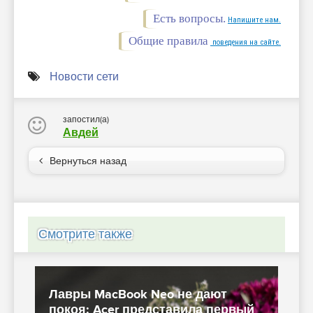
Есть вопросы.
Напишите нам.
Общие правила
поведения на сайте.
Новости сети
запостил(а)
Авдей
Вернуться назад
Смотрите также
Лавры MacBook Neo не дают
покоя: Acer представила первый
A