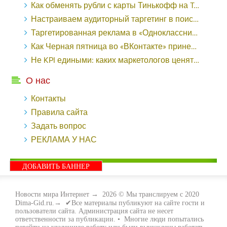
Как обменять рубли с карты Тинькофф на Tether ERC20 (USDT)?
Настраиваем аудиторный таргетинг в поисковой кампании Google Ads - «Заработок»
Таргетированная реклама в «Одноклассниках»: как ее настроить и нужно ли - «Заработок»
Как Черная пятница во «ВКонтакте» принесла магазину подарков 221 продажу по цене 38 рублей - «Заработок»
Не KPI едиными: каких маркетологов ценят - «Заработок»
О нас
Контакты
Правила сайта
Задать вопрос
РЕКЛАМА У НАС
ДОБАВИТЬ БАННЕР
Новости мира Интернет
→
2026
© Мы транслируем с 2020
Dima-Gid.ru.→ ✔Все материалы публикуют на сайте гости и
пользователи сайта. Администрация сайта не несет
ответственности за публикации. • Многие люди попытались