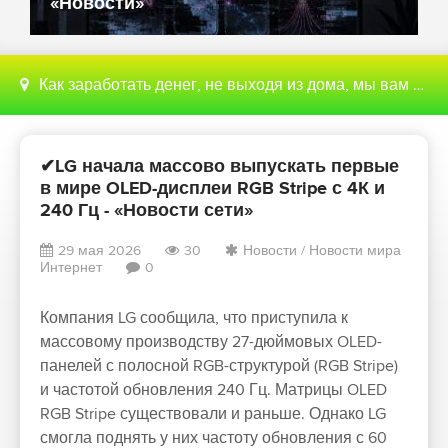
«Новости»
Как заработать денег, не выходя из дома, мы вам поможем с этим разобраться
✔LG начала массово выпускать первые
в мире OLED-дисплеи RGB Stripe с 4К и
240 Гц - «Новости сети»
29 мая 2026
30
Новости
/
Новости мира
Интернет
0
Компания LG сообщила, что приступила к
массовому производству 27-дюймовых OLED-
панелей с полосной RGB-структурой (RGB Stripe)
и частотой обновления 240 Гц. Матрицы OLED
RGB Stripe существовали и раньше. Однако LG
смогла поднять у них частоту обновления с 60