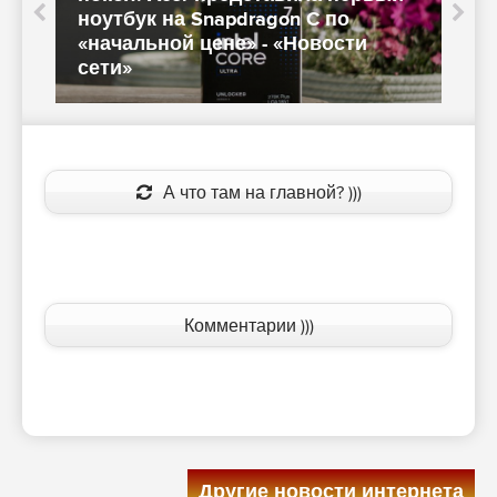
ноутбук на Snapdragon C по
«начальной цене» - «Новости
м
сети»
е
А что там на главной? )))
Комментарии )))
Другие новости интернета