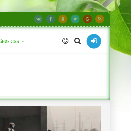
бник CSS