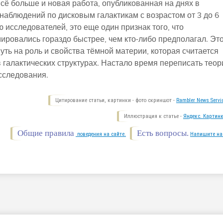
сё больше и новая работа, опубликованная на днях в
ю наблюдений по дисковым галактикам с возрастом от 3 до 6
 исследователей, это еще один признак того, что
ировались гораздо быстрее, чем кто-либо предполагал. Эт
ть на роль и свойства тёмной материи, которая считается
 галактических структурах. Настало время переписать теор
сследования.
Цитирование статьи, картинки - фото скриншот -
Rambler News Servi
Иллюстрация к статье -
Яндекс. Картинк
Общие правила
Есть вопросы.
поведения на сайте.
Напишите на