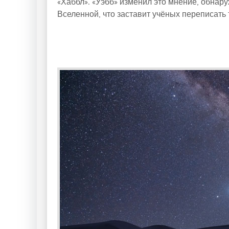
«Хаббл». «Уэбб» изменил это мнение, обнар
Вселенной, что заставит учёных переписать 