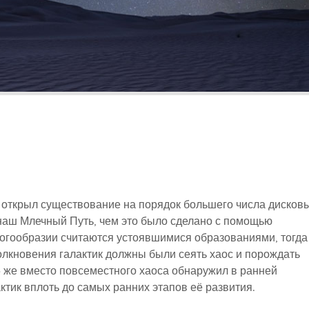
открыл существование на порядок большего числа дисков
 наш Млечный Путь, чем это было сделано с помощью
ногообразии считаются устоявшимися образованиями, тогда
толкновения галактик должны были сеять хаос и порождать
» же вместо повсеместного хаоса обнаружил в ранней
тик вплоть до самых ранних этапов её развития.