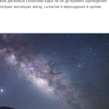
ужив дисковые галактики едва ли не до времён зарождения
теории эволюции звёзд, галактик и мироздания в целом.