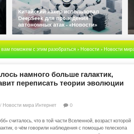
угрозы
Данные полиции и госслужащих
-
Великобритании попали в даркнет -
«Новости»
ы вам поможем с этим разобраться
»
Новости
»
Новости мира Инте
лось намного больше галактик,
тавит переписать теории эволюции
/
Новости мира Интернет
0
» считалось, что в той части Вселенной, возраст которой
лактик, о чём говорили наблюдения с помощью телескопа