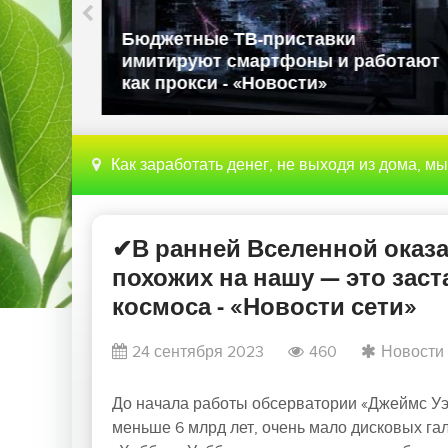
Власти США запрещают ввоз
льзовал
иностранных роботов из-за 
ния
национальной безопасности 
вости»
«Новости»
Как заработать денег, не выходя из дома, м
✔В ранней Вселенной оказа
похожих на нашу — это зас
космоса - «Новости сети»
24 сентября 2023
460
Новости
До начала работы обсерватории «Джеймс Уэбб
меньше 6 млрд лет, очень мало дисковых га