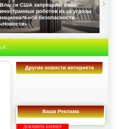
Apple потеряла почти $400 млрд
капитализации из-за
неутешительного прогноза -
«Новости сети»
рнет
» В ранней Вселенной оказалось намного больше 
Другие новости интернета
Ваша Реклама
ДОБАВИТЬ БАННЕР