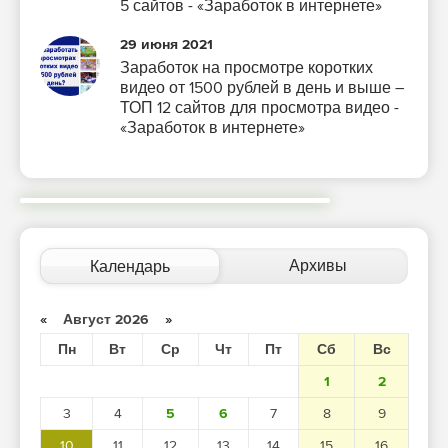
5 сайтов - «Заработок в интернете»
29 июня 2021
Заработок на просмотре коротких
видео от 1500 рублей в день и выше –
ТОП 12 сайтов для просмотра видео -
«Заработок в интернете»
Архивы
Календарь
«
Август 2026
»
Пн
Вт
Ср
Чт
Пт
Сб
Вс
1
2
3
4
5
6
7
8
9
10
11
12
13
14
15
16