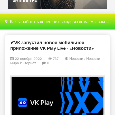
«Новости»
Как заработать денег, не выходя из дома, мы вам поможем с этим разобраться
✔VK запустил новое мобильное
приложение VK Play Live - «Новости»
22 ноября 2022
737
Новости
/
Новости
мира Интернет
0