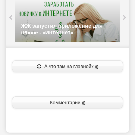
ЖЖ запустил приложение для
у
iPhone - «Интернет»
«
А что там на главной? )))
Комментарии )))