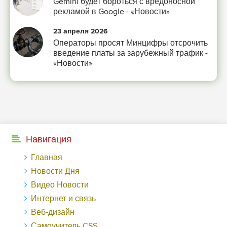
Gemini будет бороться с вредоносной
ушей. Он никогда не бывает полезен никому, кроме того, кто его дал.
рекламой в Google - «Новости»
-- Люблю давать советы и очень не люблю, когда их дают мне.
23 апреля 2026
Операторы просят Минцифры отсрочить
введение платы за зарубежный трафик -
«Новости»
Навигация
Главная
Новости Дня
Видео Новости
Интернет и связь
Веб-дизайн
Самоучитель CSS