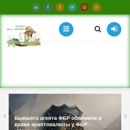
Бывшего агента ФБР обвинили в
краже криптовалюты у ФБР -