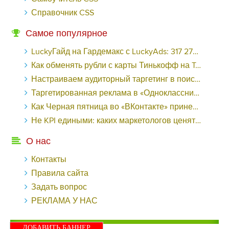
Справочник CSS
Самое популярное
LuckyГайд на Гардемакс с LuckyAds: 317 279 рублей за 10 дней - «Надо знать»
Как обменять рубли с карты Тинькофф на Tether ERC20 (USDT)?
Настраиваем аудиторный таргетинг в поисковой кампании Google Ads - «Заработок»
Таргетированная реклама в «Одноклассниках»: как ее настроить и нужно ли - «Заработок»
Как Черная пятница во «ВКонтакте» принесла магазину подарков 221 продажу по цене 38 рублей - «Заработок»
Не KPI едиными: каких маркетологов ценят - «Заработок»
О нас
Контакты
Правила сайта
Задать вопрос
РЕКЛАМА У НАС
ДОБАВИТЬ БАННЕР