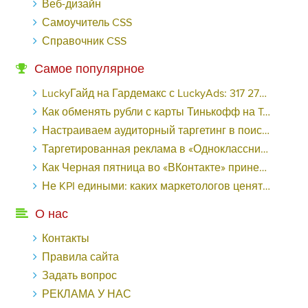
Веб-дизайн
Самоучитель CSS
Справочник CSS
Самое популярное
LuckyГайд на Гардемакс с LuckyAds: 317 279 рублей за 10 дней - «Надо знать»
Как обменять рубли с карты Тинькофф на Tether ERC20 (USDT)?
Настраиваем аудиторный таргетинг в поисковой кампании Google Ads - «Заработок»
Таргетированная реклама в «Одноклассниках»: как ее настроить и нужно ли - «Заработок»
Как Черная пятница во «ВКонтакте» принесла магазину подарков 221 продажу по цене 38 рублей - «Заработок»
Не KPI едиными: каких маркетологов ценят - «Заработок»
О нас
Контакты
Правила сайта
Задать вопрос
РЕКЛАМА У НАС