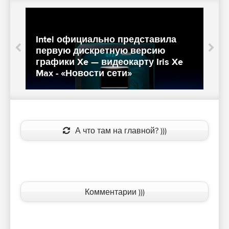
Intel официально представила
первую дискретную версию
I
графики Xe — видеокарту Iris Xe
G
Max - «Новости сети»
о
А что там на главной? )))
Комментарии )))