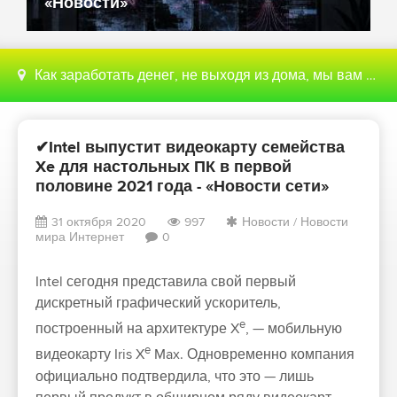
«Новости»
Как заработать денег, не выходя из дома, мы вам поможем с этим разобраться
✔Intel выпустит видеокарту семейства
Xe для настольных ПК в первой
половине 2021 года - «Новости сети»
31 октября 2020
997
Новости
/
Новости
мира Интернет
0
Intel сегодня представила свой первый
дискретный графический ускоритель,
e
построенный на архитектуре X
, — мобильную
e
видеокарту Iris X
Max. Одновременно компания
официально подтвердила, что это — лишь