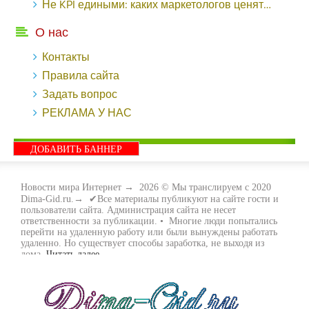
Не KPI едиными: каких маркетологов ценят - «Заработок»
О нас
Контакты
Правила сайта
Задать вопрос
РЕКЛАМА У НАС
ДОБАВИТЬ БАННЕР
Новости мира Интернет
→
2026
© Мы транслируем с 2020
Dima-Gid.ru.→ ✔Все материалы публикуют на сайте гости и
пользователи сайта. Администрация сайта не несет
ответственности за публикации. • Многие люди попытались
перейти на удаленную работу или были вынуждены работать
удаленно. Но существует способы заработка, не выходя из
дома.
Читать далее...
- Как заработать денег, не выходя из дома, мы вам поможем с
этим разобраться. Ведь в сети интернет видов заработка очень
много. Все зависит только от вас, чем вы хотите заняться и, что
вам придётся по душе. Наш сайт собирает для вас всю