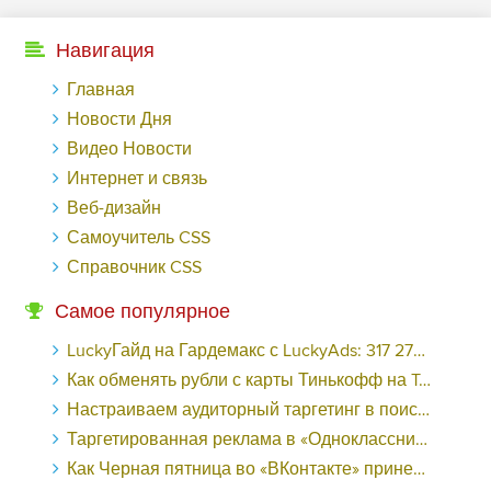
Навигация
Главная
Новости Дня
Видео Новости
Интернет и связь
Веб-дизайн
Самоучитель CSS
Справочник CSS
Самое популярное
LuckyГайд на Гардемакс с LuckyAds: 317 279 рублей за 10 дней - «Надо знать»
Как обменять рубли с карты Тинькофф на Tether ERC20 (USDT)?
Настраиваем аудиторный таргетинг в поисковой кампании Google Ads - «Заработок»
Таргетированная реклама в «Одноклассниках»: как ее настроить и нужно ли - «Заработок»
Как Черная пятница во «ВКонтакте» принесла магазину подарков 221 продажу по цене 38 рублей - «Заработок»