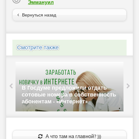
Эммануил
Вернуться назад
Смотрите также
о
В Госдуме предложили отдать
В
сотовые номера в собственность
абонентам - «Интернет»
T
А что там на главной? )))