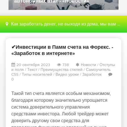
автономных атак - «Новости»
Как заработать денег, не выходя из дома, мы вам поможем с этим разобраться
✔Инвестиции в Памм счета на Форекс. -
«Заработок в интернете»
20 сентября 2023
738
Новости
/
Отступы
и поля
/
Текст
/
Преимущества стилей
/
Самоучитель
CSS
/
Типы носителей
/
Видео уроки
/
Заработок
0
Такой тип счета является особым механизмом,
благодаря которому значительно упрощается
система доверительного управления
средствами инвестора. Любой трейдер может
доверить другому свои средства для