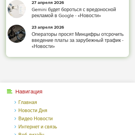
27 апреля 2026
-- Лучшее, что можно сделать с хорошим советом, это пропустить его мимо
Gemini будет бороться с вредоносной
ушей. Он никогда не бывает полезен никому, кроме того, кто его дал.
рекламой в Google - «Новости»
-- Люблю давать советы и очень не люблю, когда их дают мне.
23 апреля 2026
Операторы просят Минцифры отсрочить
введение платы за зарубежный трафик -
«Новости»
Навигация
Главная
Новости Дня
Видео Новости
Интернет и связь