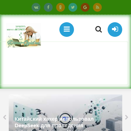
Китайский хакер использовал
DeepSeek для проведения