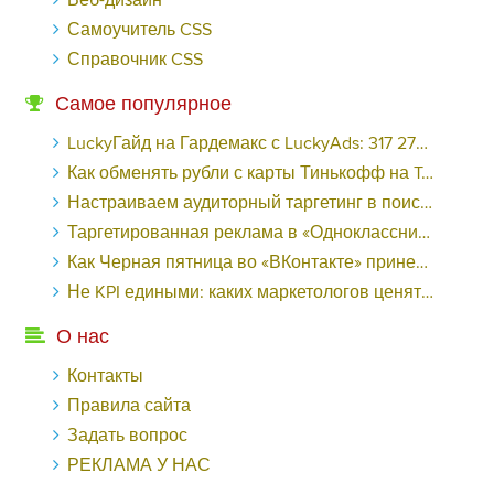
Веб-дизайн
Самоучитель CSS
Справочник CSS
Самое популярное
LuckyГайд на Гардемакс с LuckyAds: 317 279 рублей за 10 дней - «Надо знать»
Как обменять рубли с карты Тинькофф на Tether ERC20 (USDT)?
Настраиваем аудиторный таргетинг в поисковой кампании Google Ads - «Заработок»
Таргетированная реклама в «Одноклассниках»: как ее настроить и нужно ли - «Заработок»
Как Черная пятница во «ВКонтакте» принесла магазину подарков 221 продажу по цене 38 рублей - «Заработок»
Не KPI едиными: каких маркетологов ценят - «Заработок»
О нас
Контакты
Правила сайта
Задать вопрос
РЕКЛАМА У НАС