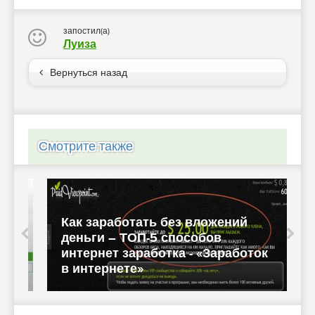
запостил(а)
Луиза
Вернуться назад
Смотрите также
З
Как заработать без вложений
с
деньги – ТОП-5 способов
-
интернет заработка - «Заработок
с
в интернете»
«