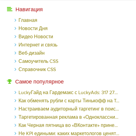
Навигация
Главная
Новости Дня
Видео Новости
Интернет и связь
Веб-дизайн
Самоучитель CSS
Справочник CSS
Самое популярное
LuckyГайд на Гардемакс с LuckyAds: 317 279 рублей за 10 дней - «Надо знать»
Как обменять рубли с карты Тинькофф на Tether ERC20 (USDT)?
Настраиваем аудиторный таргетинг в поисковой кампании Google Ads - «Заработок»
Таргетированная реклама в «Одноклассниках»: как ее настроить и нужно ли - «Заработок»
Как Черная пятница во «ВКонтакте» принесла магазину подарков 221 продажу по цене 38 рублей - «Заработок»
Не KPI едиными: каких маркетологов ценят - «Заработок»