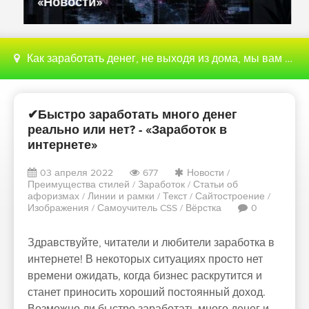
«Новости»
Как заработать денег, не выходя из дома, мы вам поможем с этим разобраться
✔Быстро заработать много денег
реально или нет? - «Заработок в
интернете»
03 апреля 2022
677
Новости
/
Преимущества стилей
/
Заработок
/
Статьи об
афоризмах
/
Линии и рамки
/
Текст
/
Сайтостроение
/
Изображения
/
Самоучитель CSS
/
Вёрстка
0
Здравствуйте, читатели и любители заработка в
интернете! В некоторых ситуациях просто нет
времени ожидать, когда бизнес раскрутится и
станет приносить хороший постоянный доход.