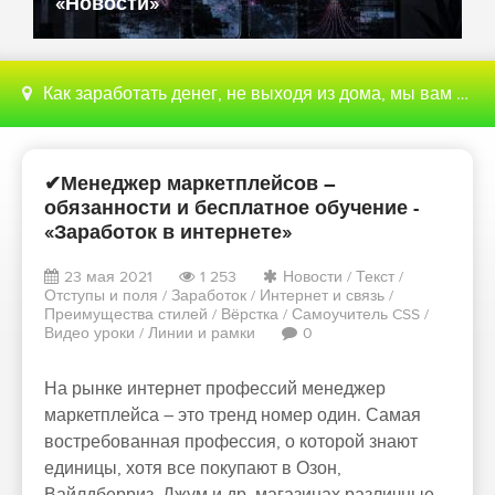
«Новости»
Как заработать денег, не выходя из дома, мы вам поможем с этим разобраться
✔Менеджер маркетплейсов –
обязанности и бесплатное обучение -
«Заработок в интернете»
23 мая 2021
1 253
Новости
/
Текст
/
Отступы и поля
/
Заработок
/
Интернет и связь
/
Преимущества стилей
/
Вёрстка
/
Самоучитель CSS
/
Видео уроки
/
Линии и рамки
0
На рынке интернет профессий менеджер
маркетплейса – это тренд номер один. Самая
востребованная профессия, о которой знают
единицы, хотя все покупают в Озон,