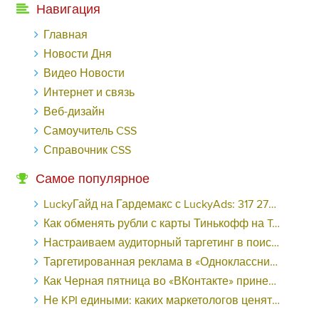
Навигация
Главная
Новости Дня
Видео Новости
Интернет и связь
Веб-дизайн
Самоучитель CSS
Справочник CSS
Самое популярное
LuckyГайд на Гардемакс с LuckyAds: 317 279 рублей за 10 дней - «Надо знать»
Как обменять рубли с карты Тинькофф на Tether ERC20 (USDT)?
Настраиваем аудиторный таргетинг в поисковой кампании Google Ads - «Заработок»
Таргетированная реклама в «Одноклассниках»: как ее настроить и нужно ли - «Заработок»
Как Черная пятница во «ВКонтакте» принесла магазину подарков 221 продажу по цене 38 рублей - «Заработок»
Не KPI едиными: каких маркетологов ценят - «Заработок»