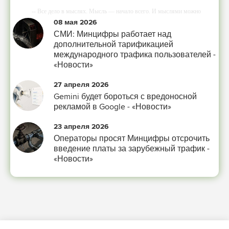
-- Все дело в мыслях. Мысль — начало всего. И мыслями можно
управлять. И поэтому главное дело совершенствования: работать над
08 мая 2026
мыслями.
СМИ: Минцифры работает над
-- Идите уверенно по направлению к мечте. Живите той жизнью, которую
дополнительной тарификацией
вы сами себе придумали.
международного трафика пользователей -
«Новости»
-- Самое большое богатство — это ум. Самая большая нищета — глупость.
Из всех страхов самый пугающий — самолюбование.
27 апреля 2026
-- Лучшее, что можно сделать с хорошим советом, это пропустить его мимо
Gemini будет бороться с вредоносной
ушей. Он никогда не бывает полезен никому, кроме того, кто его дал.
рекламой в Google - «Новости»
-- Люблю давать советы и очень не люблю, когда их дают мне.
23 апреля 2026
Операторы просят Минцифры отсрочить
введение платы за зарубежный трафик -
«Новости»