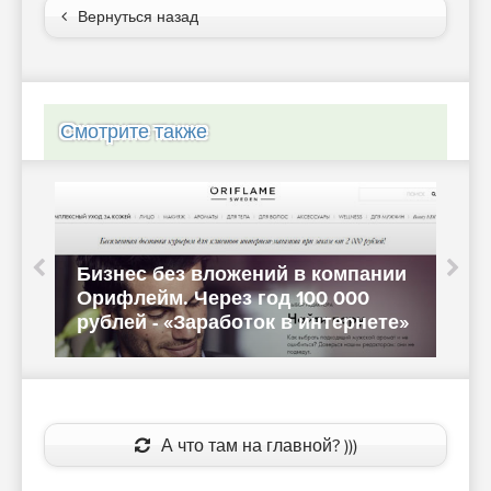
Вернуться назад
Смотрите также
Бизнес без вложений в компании
К
Орифлейм. Через год 100 000
с
рублей - «Заработок в интернете»
«
А что там на главной? )))