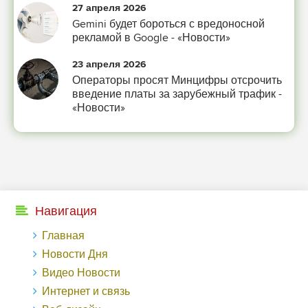
27 апреля 2026
-- Лучшее, что можно сделать с хорошим советом, это пропустить его мимо
Gemini будет бороться с вредоносной
ушей. Он никогда не бывает полезен никому, кроме того, кто его дал.
рекламой в Google - «Новости»
-- Люблю давать советы и очень не люблю, когда их дают мне.
23 апреля 2026
Операторы просят Минцифры отсрочить
введение платы за зарубежный трафик -
«Новости»
Навигация
Главная
Новости Дня
Видео Новости
Интернет и связь