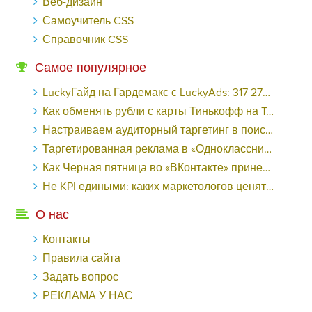
Веб-дизайн
Самоучитель CSS
Справочник CSS
Самое популярное
LuckyГайд на Гардемакс с LuckyAds: 317 279 рублей за 10 дней - «Надо знать»
Как обменять рубли с карты Тинькофф на Tether ERC20 (USDT)?
Настраиваем аудиторный таргетинг в поисковой кампании Google Ads - «Заработок»
Таргетированная реклама в «Одноклассниках»: как ее настроить и нужно ли - «Заработок»
Как Черная пятница во «ВКонтакте» принесла магазину подарков 221 продажу по цене 38 рублей - «Заработок»
Не KPI едиными: каких маркетологов ценят - «Заработок»
О нас
Контакты
Правила сайта
Задать вопрос
РЕКЛАМА У НАС